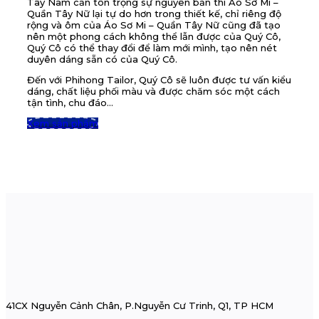
Tây Nam cần tôn trọng sự nguyên bản thì Áo Sơ Mi –
Quần Tây Nữ lại tự do hơn trong thiết kế, chỉ riêng độ
rộng và ôm của Áo Sơ Mi – Quần Tây Nữ cũng đã tạo
nên một phong cách không thể lẫn được của Quý Cô,
Quý Cô có thể thay đổi để làm mới mình, tạo nên nét
duyên dáng sẵn có của Quý Cô.
Đến với Phihong Tailor, Quý Cô sẽ luôn được tư vấn kiểu
dáng, chất liệu phối màu và được chăm sóc một cách
tận tình, chu đáo…
Xem sản phẩm
41CX Nguyễn Cảnh Chân, P.Nguyễn Cư Trinh, Q1, TP HCM