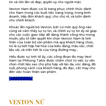
tin và tôn lên vẻ đẹp, quyền uy cho người mặc.
Veston Nam được coi là trang phục chính thức dành
cho Nam trong các buổi tiệc trang trọng, trong kinh
doanh, tiếp đón khách quý, cho chú rể, và luôn dành
cho chính khách.
Khoác lên người bộ Veston, bất cứ một quý ông nào
cũng sẽ cảm thấy sự tự tin, và chính sự tự tin ấy sẽ giúp
cho các cuộc giao tiếp dễ dàng thành công như mong
muốn, yếu tố tiên quyết khi chọn Veston Nam là tinh
thần của toàn bộ sản phẩm mà quý khách hàng chọn,
nó là sự kết hợp hài hòa của kiểu dáng, màu sắc, chất
liệu vải, và trên hết là của từng đường may…
Hiểu được sự tinh tế ấy, các công đoạn đo may Vest
Nam tại Phihong Tailor được chăm chút từ việc tư vấn
chọn chất liệu sao cho phù hợp với làn da, vóc dáng, độ
tuổi, phong cách của khách hàng, đo đạc, cắt may cho
đến việc hoàn thiện sản phẩm.
Xem sản phẩm
VESTON NỮ