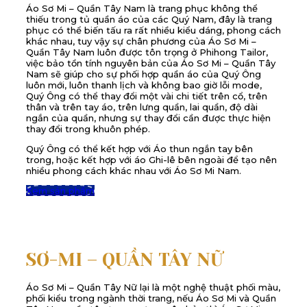
Áo Sơ Mi – Quần Tây Nam là trang phục không thể
thiếu trong tủ quần áo của các Quý Nam, đây là trang
phục có thể biến tấu ra rất nhiều kiểu dáng, phong cách
khác nhau, tuy vậy sự chân phương của Áo Sơ Mi –
Quần Tây Nam luôn được tôn trọng ở Phihong Tailor,
việc bảo tồn tính nguyên bản của Áo Sơ Mi – Quần Tây
Nam sẽ giúp cho sự phối hợp quần áo của Quý Ông
luôn mới, luôn thanh lịch và không bao giờ lỗi mode,
Quý Ông có thể thay đổi một vài chi tiết trên cổ, trên
thân và trên tay áo, trên lưng quần, lai quần, độ dài
ngắn của quần, nhưng sự thay đổi cần được thực hiện
thay đổi trong khuôn phép.
Quý Ông có thể kết hợp với Áo thun ngắn tay bên
trong, hoặc kết hợp với áo Ghi-lê bên ngoài để tạo nên
nhiều phong cách khác nhau với Áo Sơ Mi Nam.
Xem sản phẩm
SƠ-MI – QUẦN TÂY NỮ
Áo Sơ Mi – Quần Tây Nữ lại là một nghệ thuật phối màu,
phối kiểu trong ngành thời trang, nếu Áo Sơ Mi và Quần