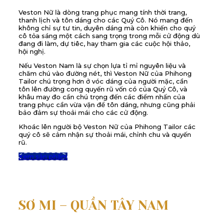
Veston Nữ là dòng trang phục mang tính thời trang,
thanh lịch và tôn dáng cho các Quý Cô. Nó mang đến
không chỉ sự tư tin, duyên dáng mà còn khiến cho quý
cô tỏa sáng một cách sang trọng trong mỗi cử động dù
đang đi làm, dự tiêc, hay tham gia các cuộc hội thảo,
hội nghị.
Nếu Veston Nam là sự chọn lựa tỉ mỉ nguyên liệu và
chăm chú vào đường nét, thì Veston Nữ của Phihong
Tailor chú trọng hơn ở vóc dáng của người mặc, cần
tôn lên đường cong quyến rũ vốn có của Quý Cô, và
khâu may đo cần chú trọng đến các điểm nhấn của
trang phục cần vừa vặn để tôn dáng, nhưng cũng phải
bảo đảm sự thoải mái cho các cử động.
Khoác lên người bộ Veston Nữ của Phihong Tailor các
quý cô sẽ cảm nhận sự thoải mái, chỉnh chu và quyến
rũ.
Xem sản phẩm
SƠ MI – QUẦN TÂY NAM