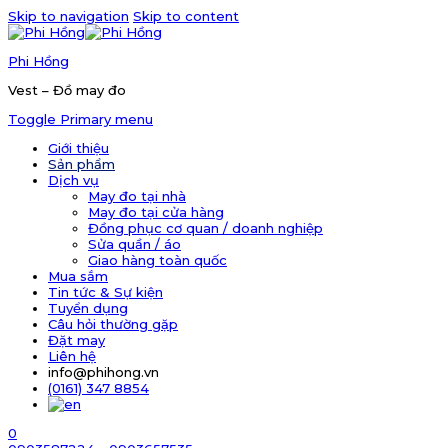
Skip to navigation
Skip to content
Phi Hồng
Vest – Đồ may đo
Toggle Primary menu
Giới thiệu
Sản phẩm
Dịch vụ
May đo tại nhà
May đo tại cửa hàng
Đồng phục cơ quan / doanh nghiệp
Sửa quần / áo
Giao hàng toàn quốc
Mua sắm
Tin tức & Sự kiện
Tuyển dụng
Câu hỏi thường gặp
Đặt may
Liên hệ
info@phihong.vn
(0161) 347 8854
0