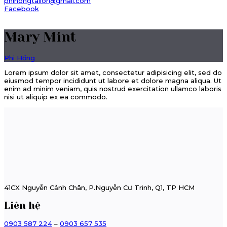
phihongtailor@gmail.com
Facebook
Mary Mint
Phi Hồng
Lorem ipsum dolor sit amet, consectetur adipisicing elit, sed do
eiusmod tempor incididunt ut labore et dolore magna aliqua. Ut
enim ad minim veniam, quis nostrud exercitation ullamco laboris
nisi ut aliquip ex ea commodo.
41CX Nguyễn Cảnh Chân, P.Nguyễn Cư Trinh, Q1, TP HCM
Liên hệ
0903 587 224
–
0903 657 535