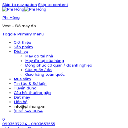
Skip to navigation
Skip to content
Phi Hồng
Vest – Đồ may đo
Toggle Primary menu
Giới thiệu
Sản phẩm
Dịch vụ
May đo tại nhà
May đo tại cửa hàng
Đồng phục cơ quan / doanh nghiệp
Sửa quần / áo
Giao hàng toàn quốc
Mua sắm
Tin tức & Sự kiện
Tuyển dụng
Câu hỏi thường gặp
Đặt may
Liên hệ
info@phihong.vn
(0161) 347 8854
0
0903587224 - 0903657535