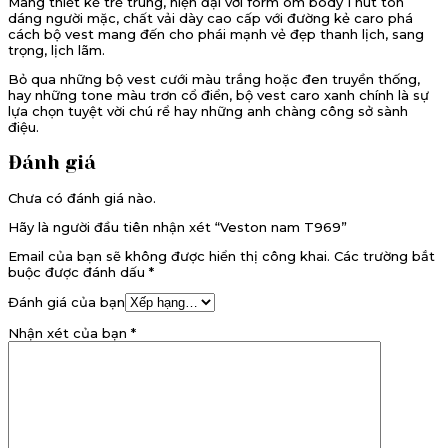
Mang thiết kế trẻ trung, hiện đại với form ôm body 1 nút tôn
dáng người mặc, chất vải dày cao cấp với đường kẻ caro phá
cách bộ vest mang đến cho phái mạnh vẻ đẹp thanh lịch, sang
trọng, lịch lãm.
Bỏ qua những bộ vest cưới màu trắng hoặc đen truyền thống,
hay những tone màu trơn cổ điển, bộ vest caro xanh chính là sự
lựa chọn tuyệt vời chú rể hay những anh chàng công sở sành
điệu.
Đánh giá
Chưa có đánh giá nào.
Hãy là người đầu tiên nhận xét “Veston nam T969”
Email của bạn sẽ không được hiển thị công khai.
Các trường bắt
buộc được đánh dấu
*
Đánh giá của bạn
Nhận xét của bạn
*