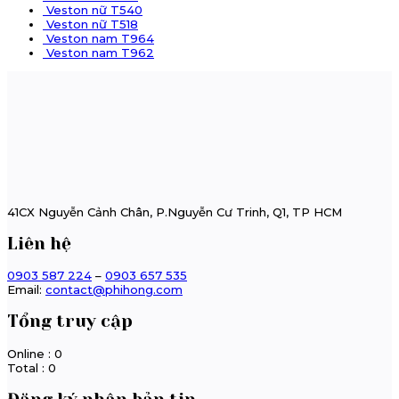
Veston nữ T540
Veston nữ T518
Veston nam T964
Veston nam T962
41CX Nguyễn Cảnh Chân, P.Nguyễn Cư Trinh, Q1, TP HCM
Liên hệ
0903 587 224
–
0903 657 535
Email:
contact@phihong.com
Tổng truy cập
Online : 0
Total : 0