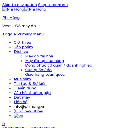
Skip to navigation
Skip to content
Phi Hồng
Vest – Đồ may đo
Toggle Primary menu
Giới thiệu
Sản phẩm
Dịch vụ
May đo tại nhà
May đo tại cửa hàng
Đồng phục cơ quan / doanh nghiệp
Sửa quần / áo
Giao hàng toàn quốc
Mua sắm
Tin tức & Sự kiện
Tuyển dụng
Câu hỏi thường gặp
Đặt may
Liên hệ
info@phihong.vn
(0161) 347 8854
0