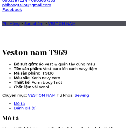
0903587224 - 0903657535
phihongtailor@gmail.com
Facebook
Phi Hồng
>
Sản phẩm
>
VESTON NAM
Veston nam T969
Bộ suit gồm:
áo vest & quần tây cùng màu
Tên sản phẩm:
Vest caro lớn xanh navy đậm
Mã sản phẩm:
T9130
Màu sắc:
Xanh navy caro
Thiết kế:
Form body 1 nút
Chất liệu:
Vải Wool
Chuyên mục:
VESTON NAM
Từ khóa:
Sewing
Mô tả
Đánh giá (0)
Mô tả