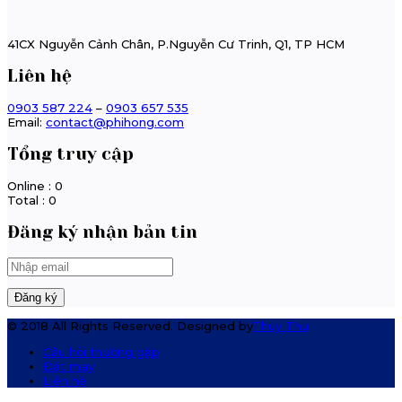
41CX Nguyễn Cảnh Chân, P.Nguyễn Cư Trinh, Q1, TP HCM
Liên hệ
0903 587 224
–
0903 657 535
Email:
contact@phihong.com
Tổng truy cập
Online : 0
Total : 0
Đăng ký nhận bản tin
© 2018 All Rights Reserved. Designed by
Thuy Thu
Câu hỏi thường gặp
Đặt may
Liên hệ