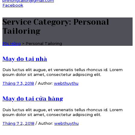
phihongtailor@gmail.com
Facebook
Service Category:
Personal
Tailoring
Phi Hồng
>
Personal Tailoring
May đo tại nhà
Duis luctus elit augue, et venenatis tellus rhoncus id. Lorem
ipsum dolor sit amet, consectetur adipiscing elit.
Tháng 7 3, 2018
/
Author:
webthuythu
May đo tại cửa hàng
Duis luctus elit augue, et venenatis tellus rhoncus id. Lorem
ipsum dolor sit amet, consectetur adipiscing elit.
Tháng 7 2, 2018
/
Author:
webthuythu