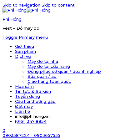
Skip to navigation
Skip to content
Phi Hồng
Vest – Đồ may đo
Toggle Primary menu
Giới thiệu
Sản phẩm
Dịch vụ
May đo tại nhà
May đo tại cửa hàng
Đồng phục cơ quan / doanh nghiệp
Sửa quần / áo
Giao hàng toàn quốc
Mua sắm
Tin tức & Sự kiện
Tuyển dụng
Câu hỏi thường gặp
Đặt may
Liên hệ
info@phihong.vn
(0161) 347 8854
0
0903587224 - 0903657535